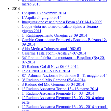
marzo 2015
2014
L'Aquila 18 novembre 2014
L'Aquila 24 giugno 2014
Inaugurazione case alpine a Fossa (AQ)14-11-2009
Coppa vinta nel torneo di calcio alpino a Teramo -
giugno 2011
1° Raggruppamento Omegna 28-09-2014-
Cambio Comandante Primiceri / Bonato - Bolzano 12-
09-2014
Aldo Merlo a Tolmezzo anni 1962-63
Caserma Testa Fochi - Aosta 24-07-2014
34° Premio fedeltà alla montagna - Bagolino (Bs) 20-
07-2014
65 Raduno Col di Nava 06-07-2014
1° ALPINIADI ESTIVE 2014
87° Adunata Nazionale Pordenone 8 - 11 maggio 2014
3° Raduno del Mio Gemona 05-04-2014
3 Raduno del Mio Gemona 06-04-2014
1° Raduno Assoarma Torino 15 - 16 marzo 2014
1° Raduno Assoarma Piemonte 15 - 03 - 2014
1° Raduno Assoarma Piemonte 16 - 03 - 2014 prima
parte
1° Raduno Assoarma Piemonte 16 - 03 - 2014 seconda