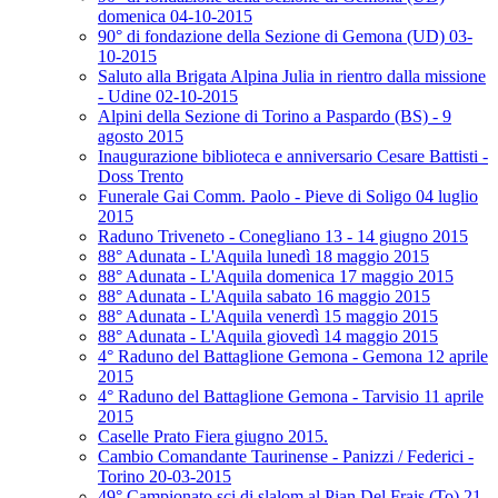
domenica 04-10-2015
90° di fondazione della Sezione di Gemona (UD) 03-
10-2015
Saluto alla Brigata Alpina Julia in rientro dalla missione
- Udine 02-10-2015
Alpini della Sezione di Torino a Paspardo (BS) - 9
agosto 2015
Inaugurazione biblioteca e anniversario Cesare Battisti -
Doss Trento
Funerale Gai Comm. Paolo - Pieve di Soligo 04 luglio
2015
Raduno Triveneto - Conegliano 13 - 14 giugno 2015
88° Adunata - L'Aquila lunedì 18 maggio 2015
88° Adunata - L'Aquila domenica 17 maggio 2015
88° Adunata - L'Aquila sabato 16 maggio 2015
88° Adunata - L'Aquila venerdì 15 maggio 2015
88° Adunata - L'Aquila giovedì 14 maggio 2015
4° Raduno del Battaglione Gemona - Gemona 12 aprile
2015
4° Raduno del Battaglione Gemona - Tarvisio 11 aprile
2015
Caselle Prato Fiera giugno 2015.
Cambio Comandante Taurinense - Panizzi / Federici -
Torino 20-03-2015
49° Campionato sci di slalom al Pian Del Frais (To) 21