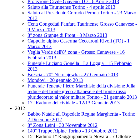
Protezione Civile Giaveno TO - 6 Aprile 2013
Saluto alla Taurinense Torino - 4 aprile 2013
Saluto al Presidente Corrado Perona Torino - 23 Marzo
2013
Cena Congedati Fanfara Taurinense Grosso Canavese -
9 Marzo 2013
8° zona Grange di Front - 8 Marzo 2013
Cappello alpino Caserma Ceccaroni Rivoli (TO) - 1
Marzo 2013
Veglia Verde dell'8° zona - Grosso Canavese - 16
Febbraio 2013
Funerale Luciano Gonella - La Loggia - 15 Febbraio
2013
Brescia - 70° Nikolajewka - 27 Gennaio 2013
Mondovì - 20 gennaio 2013
Funerale Tenente Pietro Marchisio della divisione Julia
reduce del fronte greco-albanese e del fronte russo
pluridecorato al valor militare Torino - 21 gennaio 2013
17° Raduno del cividale - 12/13 Gennaio 2013
2012
Babbo Natale all'Ospedale Regina Margherita - Torino
2 Dicembre 2012
8° Zona Leinì - 30 Novembre 2012
140° Truppe Alpine Torino - 13 Ottobre 2012
15° Raduno 1° Raggruppamento Novara - 7 Ottobre