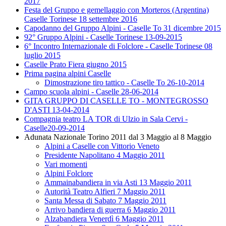
2017
Festa del Gruppo e gemellaggio con Morteros (Argentina)
Caselle Torinese 18 settembre 2016
Capodanno del Gruppo Alpini - Caselle To 31 dicembre 2015
92° Gruppo Alpini - Caselle Torinese 13-09-2015
6° Incontro Internazionale di Folclore - Caselle Torinese 08
luglio 2015
Caselle Prato Fiera giugno 2015
Prima pagina alpini Caselle
Dimostrazione tiro tattico - Caselle To 26-10-2014
Campo scuola alpini - Caselle 28-06-2014
GITA GRUPPO DI CASELLE TO - MONTEGROSSO
D'ASTI 13-04-2014
Compagnia teatro LA TOR di Ulzio in Sala Cervi -
Caselle20-09-2014
Adunata Nazionale Torino 2011 dal 3 Maggio al 8 Maggio
Alpini a Caselle con Vittorio Veneto
Presidente Napolitano 4 Maggio 2011
Vari momenti
Alpini Folclore
Ammainabandiera in via Asti 13 Maggio 2011
Autorità Teatro Alfieri 7 Maggio 2011
Santa Messa di Sabato 7 Maggio 2011
Arrivo bandiera di guerra 6 Maggio 2011
Alzabandiera Venerdì 6 Maggio 2011