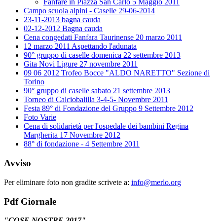
Fanfare in Piazza San Carlo 5 Maggio 2011
Campo scuola alpini - Caselle 29-06-2014
23-11-2013 bagna cauda
02-12-2012 Bagna cauda
Cena congedati Fanfara Taurinense 20 marzo 2011
12 marzo 2011 Aspettando l'adunata
90° gruppo di caselle domenica 22 settembre 2013
Gita Novi Ligure 27 novembre 2011
09 06 2012 Trofeo Bocce "ALDO NARETTO" Sezione di
Torino
90° gruppo di caselle sabato 21 settembre 2013
Torneo di Calciobalilla 3-4-5- Novembre 2011
Festa 89° di Fondazione del Gruppo 9 Settembre 2012
Foto Varie
Cena di solidarietà per l'ospedale dei bambini Regina
Margherita 17 Novembre 2012
88° di fondazione - 4 Settembre 2011
Avviso
Per eliminare foto non gradite scrivete a:
info@merlo.org
Pdf Giornale
"COSE NOSTRE 2017"